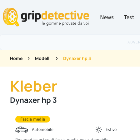
News
Test
GripDetective
Home
Modelli
Dynaxer hp 3
Kleber
Dynaxer hp 3
Fascia media
Automobile
Estivo
Pneumatico estivo di fascia media per automobile