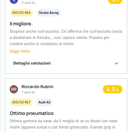
/5
5 anni fa
205/55 R16
Skoda Karoq
Il migliore.
Stupisce anche sull'asciutto. Chi afferma che sull'asciutto lascia
a desiderare in frenata.....non capisce niente. Provare per
credere anche in condizioni al limite.
Leggi tutto
Dettaglio valutazioni
Riccardo Rubini
4.5
RR
/5
7 anni fa
205/50 R17
Audi A3
Ottimo pneumatico
Ottima gomma da neve, da il meglio di se su fondo con neve
molle (appena scesa) o con fondo ghiacciato. Grande grip in