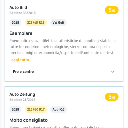
Auto Bild
5
/5
Edizione 38/2018
2018
225/45 R18
VW Golf
Esemplare
Pneumatico senza difetti, caratteristiche di handling stabile in
tutte le condizioni meteorologiche, sterzo con una risposta
precisa e miglior economicità/rispetto dell'ambiente del test
(basso consumo carburante e usura)
Leggi tutto
Pro e contro
Auto Zeitung
5
/5
Edizione 21/2018
2018
215/60 R17
Audi Q5
Molto consigliato
Buone prestazioni su asciutto, affermato specialista del