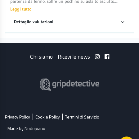
partenza da fermo, soffre un pochino su asfalto asciutto.
Ottima silenziosità
Leggi tutto
Dettaglio valutazioni
Chi siamo
Ricevi le news
Privacy Policy
Cookie Policy
Termini di Servizio
Made by Nodopiano