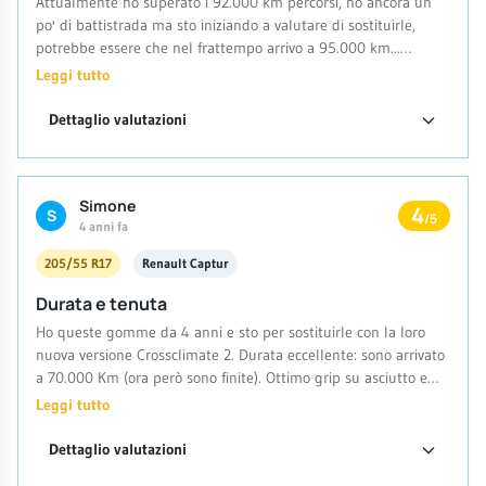
Attualmente ho superato i 92.000 km percorsi, ho ancora un
po' di battistrada ma sto iniziando a valutare di sostituirle,
potrebbe essere che nel frattempo arrivo a 95.000 km...
Complessivamente buone prestazioni in tutte le condizioni
Leggi tutto
Dettaglio valutazioni
Simone
4
S
/5
4 anni fa
205/55 R17
Renault Captur
Durata e tenuta
Ho queste gomme da 4 anni e sto per sostituirle con la loro
nuova versione Crossclimate 2. Durata eccellente: sono arrivato
a 70.000 Km (ora però sono finite). Ottimo grip su asciutto e
bagnato. Su neve invece molto deboli, ben lontane dalle
Leggi tutto
gomme invernali. Peccato costi molto più delle concorrenti.
Dettaglio valutazioni