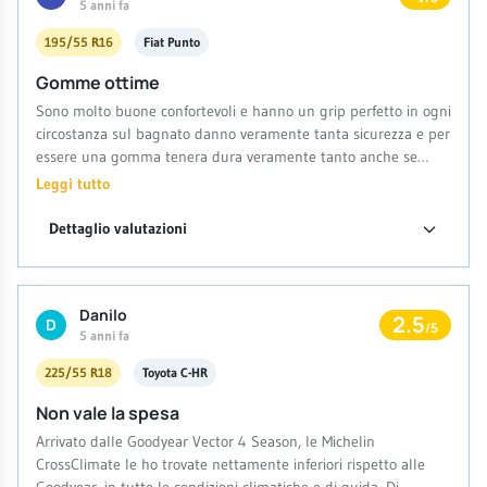
5 anni fa
195/55 R16
Fiat Punto
Gomme ottime
Sono molto buone confortevoli e hanno un grip perfetto in ogni
circostanza sul bagnato danno veramente tanta sicurezza e per
essere una gomma tenera dura veramente tanto anche se
stressata io le ho girate a 25 mila e penso ne farò altrettanto di
Leggi tutto
chilometri senza alcun problema e io non vado piano con la
macchina anzi tra sgommate e curve veloci non mi faccio
Dettaglio valutazioni
mancare niente..
Danilo
2.5
D
/5
5 anni fa
225/55 R18
Toyota C-HR
Non vale la spesa
Arrivato dalle Goodyear Vector 4 Season, le Michelin
CrossClimate le ho trovate nettamente inferiori rispetto alle