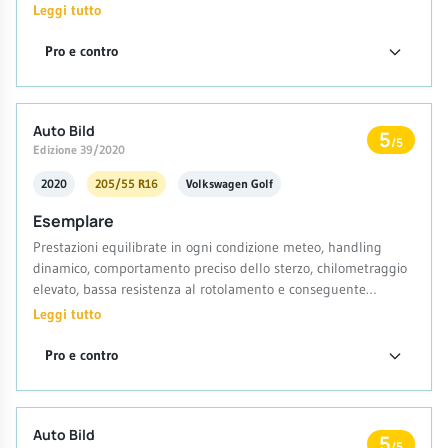
Leggi tutto
Pro e contro
Auto Bild
5
/5
Edizione 39/2020
2020
205/55 R16
Volkswagen Golf
Esemplare
Prestazioni equilibrate in ogni condizione meteo, handling
dinamico, comportamento preciso dello sterzo, chilometraggio
elevato, bassa resistenza al rotolamento e conseguente
risparmio di carburante
Leggi tutto
Pro e contro
Auto Bild
5
/5