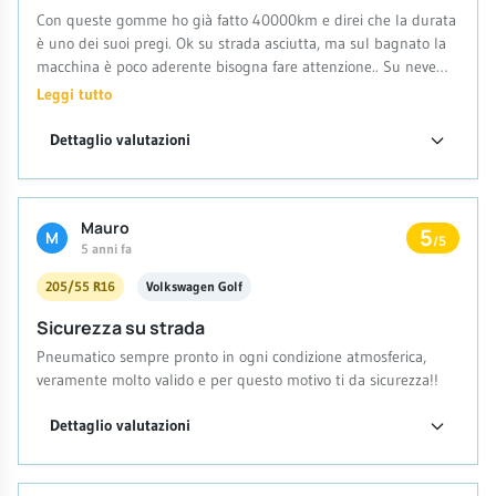
Con queste gomme ho già fatto 40000km e direi che la durata
è uno dei suoi pregi. Ok su strada asciutta, ma sul bagnato la
macchina è poco aderente bisogna fare attenzione.. Su neve
testate il minimo sembravano discrete.
Leggi tutto
Dettaglio valutazioni
Mauro
5
M
/5
5 anni fa
205/55 R16
Volkswagen Golf
Sicurezza su strada
Pneumatico sempre pronto in ogni condizione atmosferica,
veramente molto valido e per questo motivo ti da sicurezza!!
Dettaglio valutazioni