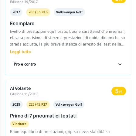
Edizione 39/2017
2017
205/55 R16
Volkswagen Golf
Esemplare
livello di prestazioni equilibrato, buone caratteristiche invernali,
elevata precisione di sterzo e prestazioni di guida dinamiche su
strada asciutta, la più breve distanza di arresto del test nella
frenata su bagnato e su asciutto
Leggi tutto
Pro e contro
Al Volante
5
/5
Edizione 11/2019
2019
225/45 R17
Volkswagen Golf
Primo di 7 pneumatici testati
Vincitore
Buon equilibrio di prestazioni, grip su neve, stabilità su