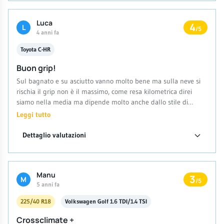
Luca
4
L
/5
4 anni fa
Toyota C-HR
Buon grip!
Sul bagnato e su asciutto vanno molto bene ma sulla neve si
rischia il grip non è il massimo, come resa kilometrica direi
siamo nella media ma dipende molto anche dallo stile di
guida. In generale un buon prodotto.
Leggi tutto
Dettaglio valutazioni
Manu
3
M
/5
5 anni fa
225/40 R18
Volkswagen Golf 1.6 TDI/1.4 TSI
Crossclimate +