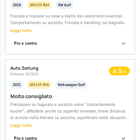
2018
205/55 R16
VW Golf
Frenata e trazione su neve a livello dei concorrenti invernali.
Comportamento su asciutto. Frenata e handling sul bagnato
Leggi tutto
Pro e contro
Auto Zeitung
4.5
/5
Edizione 19/2021
2021
205/55 R16
Volkswagen Golf
Molto consigliato
Prestazioni su bagnato e asciutto come “costantemente
buone”, affidabile anche su superfici innevate, breve distanza
di arresto nella frenata su asciutto, equilibrato nelle situazioni
al limite
Leggi tutto
Pro e contro