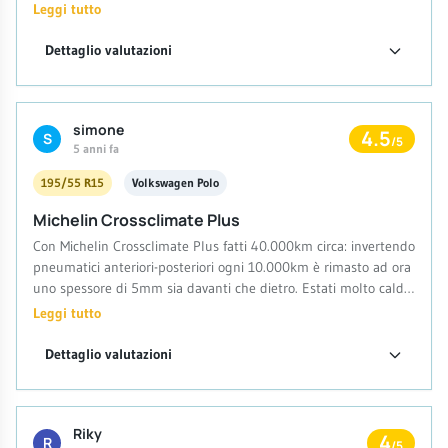
mai più una Michelin.
Leggi tutto
Dettaglio valutazioni
simone
4.5
S
/5
5 anni fa
195/55 R15
Volkswagen Polo
Michelin Crossclimate Plus
Con Michelin Crossclimate Plus fatti 40.000km circa: invertendo
pneumatici anteriori-posteriori ogni 10.000km è rimasto ad ora
uno spessore di 5mm sia davanti che dietro. Estati molto calde
e inverni miti (pochissime nevi e quasi mai sotto 0 gradi).
Leggi tutto
Migliori pneumatici provati finora per me.
Dettaglio valutazioni
Riky
4
R
/5