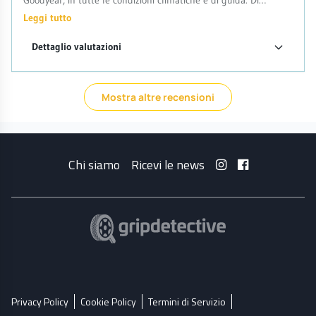
Goodyear, in tutte le condizioni climatiche e di guida. Di
superiore hanno solo il prezzo. Le sconsiglio
Leggi tutto
Dettaglio valutazioni
Mostra altre recensioni
Chi siamo
Ricevi le news
Privacy Policy
Cookie Policy
Termini di Servizio