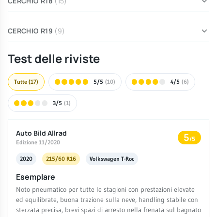
CERCHIO R18
(15)
CERCHIO R19
(9)
Test delle riviste
Tutte
(17)
5/5
(10)
4/5
(6)
3/5
(1)
Auto Bild Allrad
5
/5
Edizione 11/2020
2020
215/60 R16
Volkswagen T-Roc
Esemplare
Noto pneumatico per tutte le stagioni con prestazioni elevate
ed equilibrate, buona trazione sulla neve, handling stabile con
sterzata precisa, brevi spazi di arresto nella frenata sul bagnato