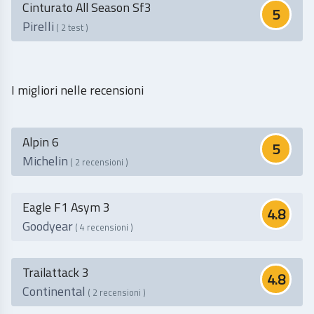
Cinturato All Season Sf3
5
Pirelli
( 2 test )
I migliori nelle recensioni
Alpin 6
5
Michelin
( 2 recensioni )
Eagle F1 Asym 3
4.8
Goodyear
( 4 recensioni )
Trailattack 3
4.8
Continental
( 2 recensioni )