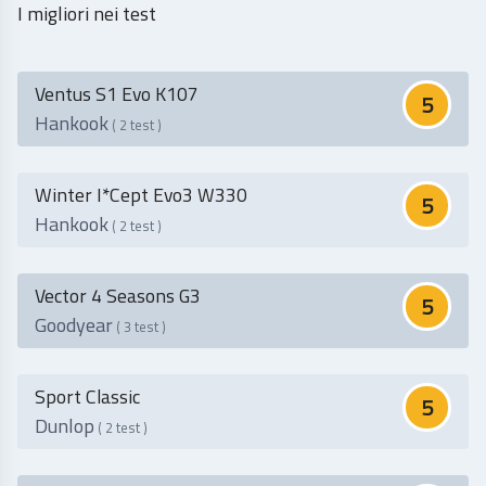
I migliori nei test
Ventus S1 Evo K107
5
Hankook
( 2 test )
Winter I*cept Evo3 W330
5
Hankook
( 2 test )
Vector 4 Seasons G3
5
Goodyear
( 3 test )
Sport Classic
5
Dunlop
( 2 test )