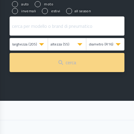
auto
moto
invernali
estivi
all season
cerca