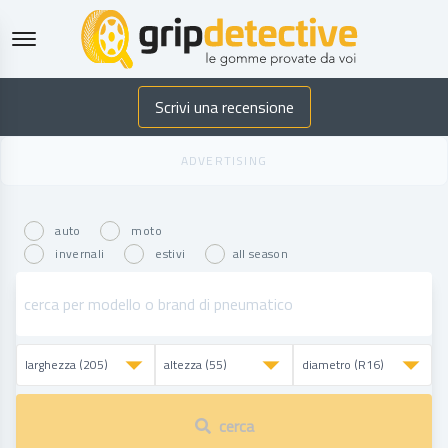
GripDetective
Scrivi una recensione
auto
moto
invernali
estivi
all season
cerca