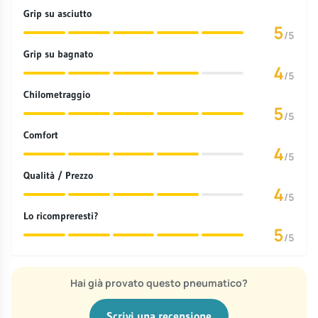
Grip su asciutto
5
/5
Grip su bagnato
4
/5
Chilometraggio
5
/5
Comfort
4
/5
Qualità / Prezzo
4
/5
Lo ricompreresti?
5
/5
Hai già provato questo pneumatico?
Scrivi una recensione