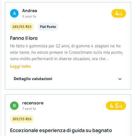
proprio economico li ricomprerei per la qualità degli
Andrea
pneumatici e la comodità dei 4 stagioni.
4
A
/5
6 anni fa
185/65 R15
Fiat Punto
Fanno il loro
Ho fatto il gommista per 12 anni, di gomme 4 stagioni ne ho
viste tante, ho voluto provare le Crossclimate sulla mia punto,
sono molto performanti in diverse situazioni, ora che
cominciano ad invecchiare tendono, se fa molto caldo a perdere
Leggi tutto
più aderenze del dovuto, sul bagnato sono eccezionali, abito a
Roma e hanno visto poca neve, ma quando è capitato si sono
Dettaglio valutazioni
comportate molto bene. Sostituirle entro i 3 anni di vita, le mie
ne hanno appena compiuti 4 e diventano leggermente
instabili. Di base mi sono trovato molto bene, di pari qualità
recensore
consiglio anche le Crosscontact della continental
4.5
R
/5
7 anni fa
205/55 R16
Eccezionale esperienza di guida su bagnato