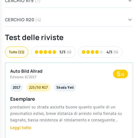
CERCHIO R19
(7)
CERCHIO R20
(4)
Test delle riviste
Tutte
(11)
5/5
(6)
4/5
(5)
Auto Bild Allrad
5
/5
Edizione 8/2017
2017
225/50 R17
Skoda Yeti
Esemplare
prestazioni su strada asciutta buone quanto quelle di un
pneumatico estivo, breve distanza di arresto nella frenata su
bagnato, bassa resistenza al rotolamento e conseguente
risparmio di carburante
Leggi tutto