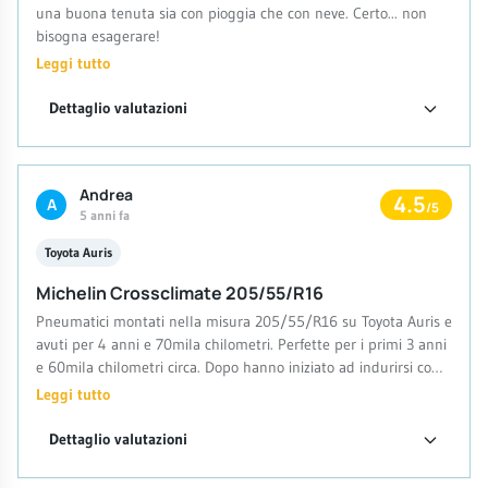
una buona tenuta sia con pioggia che con neve. Certo... non
bisogna esagerare!
Leggi tutto
Dettaglio valutazioni
Andrea
4.5
A
/5
5 anni fa
Toyota Auris
Michelin Crossclimate 205/55/R16
Pneumatici montati nella misura 205/55/R16 su Toyota Auris e
avuti per 4 anni e 70mila chilometri. Perfette per i primi 3 anni
e 60mila chilometri circa. Dopo hanno iniziato ad indurirsi come
normale che sia ma garantendo sempre sicurezza. Eccellenti
Leggi tutto
sul bagnato e al pari di pneumatici estivi sull'asciutto (anche
caldo)! Validi sulla neve e sul ghiaccio, nulla da invidiare a
Dettaglio valutazioni
pneumatici invernali di fascia media. Chilometraggio elevato,
consumi bassi e rumorosità moderata. Al netto del prezzo non