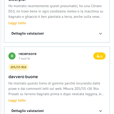
Ho montato recentemente questi pneumatici, ho una Citroen
DS3, mi trovo bene in ogni condizione meteo e la macchina su
bagnato e ghiaccio è ben piantata a terra, anche sulla neve
danno un'ottima risposta, insomma sono sorprendenti
Leggi tutto
Dettaglio valutazioni
recensore
4
R
/5
7 anni fa
205/55 R16
davvero buone
Ho montato questo treno di gomme perchè incuriosito dalle
prove e dai commenti letti sul web. Misura 205/55 r16 94v.
Provati su terreno bagnato prima e dopo nevicata leggera, in
curva (70/80 kmh), frenata improvvisa (da 80kmh) e partenza
Leggi tutto
da fermo. Prova superata alla grande, nessuna perdita di
aderenza, confermo la silenziosità riscontrata dagli altri utenti.
Dettaglio valutazioni