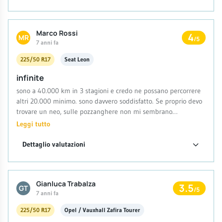
Prezzo per gomma assolutamente nella norma. Ottimo lavoro
della Michelin. Adesso vedremo la durata e se ci saranno
perdite di perfomance nel tempo.
Marco Rossi
4
MR
/5
7 anni fa
225/50 R17
Seat Leon
infinite
sono a 40.000 km in 3 stagioni e credo ne possano percorrere
altri 20.000 minimo. sono davvero soddisfatto. Se proprio devo
trovare un neo, sulle pozzanghere non mi sembrano
sicurissime. Su neve fanno il loro dovere, su asciutto top,
Leggi tutto
frenata su bagnato anche. consigliate!
Dettaglio valutazioni
Gianluca Trabalza
3.5
GT
/5
7 anni fa
225/50 R17
Opel / Vauxhall Zafira Tourer