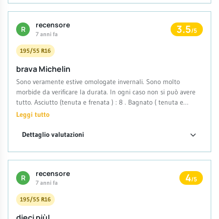
causata da un oggetto metallico, le avrei sfruttate sicuramente
elevate, ammortizzano molto bene le buche stradali di
ancora per un altro anno e altri 10/15 mila km.
dimensioni medio piccole, confort eccellente.
recensore
3.5
R
/5
7 anni fa
195/55 R16
brava Michelin
Sono veramente estive omologate invernali. Sono molto
morbide da verificare la durata. In ogni caso non si può avere
tutto. Asciutto (tenuta e frenata ) : 8 . Bagnato ( tenuta e
frenata ) : 8 . Neve : stentano un pò nelle partenze in salita ma
Leggi tutto
dopo sembrano invernali pure : 7,5 . KM 5000. Yaris 1.4 Diesel
Dettaglio valutazioni
recensore
4
R
/5
7 anni fa
195/55 R16
dieci più!