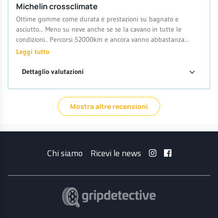
Michelin crossclimate
Ottime gomme come durata e prestazioni su bagnato e
asciutto... Meno su neve anche se se la cavano in tutte le
condizioni.. Percorsi 52000km e ancora vanno abbastanza
bene..Non so se le ricomprerei ma solo per il prezzo più alto
Leggi tutto
della concorrenza..
Dettaglio valutazioni
Mostra altre recensioni
Chi siamo
Ricevi le news