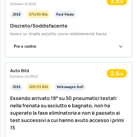
3.5
/5
Edizione 3/2018
2018
175/65 R14
Ford Fiesta
Discreto/Soddisfacente
buono su strada asciutta, usura relativamente bassa
Pro e contro
Auto Bild
2.6
/5
Edizione 12/2016
2016
205/55 R16
Volkswagen Golf
Essendo arrivato 19° su 50 pneumatici testati
nella frenata su asciutto e bagnato, non ha
superato la fase eliminatoria e non è passato ai
test successivi a cui hanno avuto accesso i primi
15