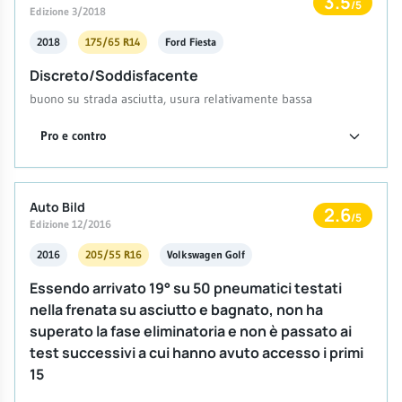
3.5
/5
Edizione 3/2018
2018
175/65 R14
Ford Fiesta
Discreto/Soddisfacente
buono su strada asciutta, usura relativamente bassa
Pro e contro
Auto Bild
2.6
/5
Edizione 12/2016
2016
205/55 R16
Volkswagen Golf
Essendo arrivato 19° su 50 pneumatici testati
nella frenata su asciutto e bagnato, non ha
superato la fase eliminatoria e non è passato ai
test successivi a cui hanno avuto accesso i primi
15