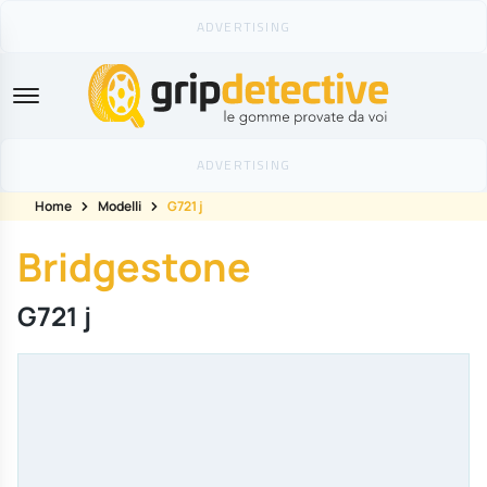
GripDetective
Home
Modelli
G721 j
Bridgestone
G721 j