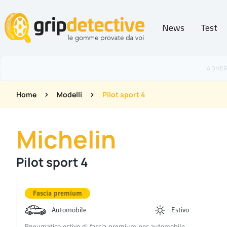
News
Test
GripDetective
Home
Modelli
Pilot sport 4
Michelin
Pilot sport 4
Fascia premium
Automobile
Estivo
Pneumatico estivo di fascia premium per automobile