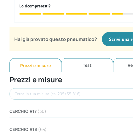
Lo ricompreresti?
Hai già provato questo pneumatico?
Scrivi una 
Test
Re
Prezzi e misure
Prezzi e misure
Cerca misura
CERCHIO R17
(30)
CERCHIO R18
(64)