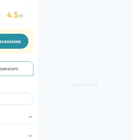
4.5
/5
recensione
censioni