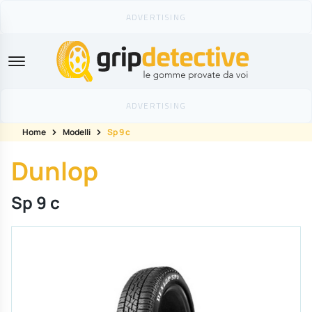
GripDetective
Home
Modelli
Sp 9 c
Dunlop
Sp 9 c