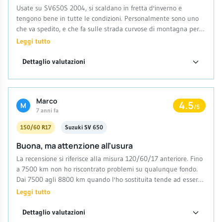
Usate su SV650S 2004, si scaldano in fretta d'inverno e
tengono bene in tutte le condizioni. Personalmente sono uno
che va spedito, e che fa sulle strada curvose di montagna per
provare a piegare quanto più possibile, e le GPR300 si sono
Leggi tutto
sempre comportate benissimo, anche con una guida veloce e
un po' al limite come la mia. Pieghe davvero esagerate in
Dettaglio valutazioni
sicurezza, buone su strada sconnessa, il posteriore ha fatto
6000km prima di arrivare alle tacche (non alla tela, alle
tacche) e l'anteriore ha già 8000km, al centro è ancora buono
Marco
ma i lati sono arrivati alle tacche. Non ho riscontrato cali
4.5
M
/5
7 anni fa
prestazionali durante l'usura.
150/60 R17
Suzuki SV 650
Buona, ma attenzione all'usura
La recensione si riferisce alla misura 120/60/17 anteriore. Fino
a 7500 km non ho riscontrato problemi su qualunque fondo.
Dai 7500 agli 8800 km quando l'ho sostituita tende ad essere
scivolosa già a pieghe non molto accentuate, talvolta invece il
Leggi tutto
manubrio tendeva a chiudersi. E' da tenere d'occhio l'usura sui
fianchi dato che al centro si consuma più lentamente. Consiglio
Dettaglio valutazioni
la sostituzione non oltre i 7000km, comunque sono rimasto