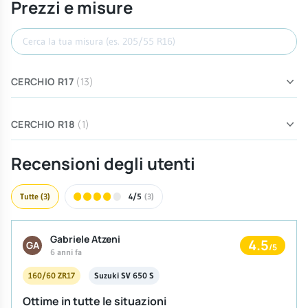
Prezzi e misure
Cerca misura
CERCHIO R17
(13)
CERCHIO R18
(1)
Recensioni degli utenti
Tutte
(3)
4/5
(3)
Gabriele Atzeni
4.5
GA
/5
6 anni fa
160/60 ZR17
Suzuki SV 650 S
Ottime in tutte le situazioni