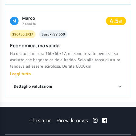
soddisfatto nel complesso.
Marco
4.5
M
/5
7 anni fa
190/50 ZR17
Suzuki SV 650
Economica, ma valida
Ho usato la misura 160/60/17, mi sono trovato bene sia su
asciutto che bagnato caldo e freddo. Solo alla tacca di usura
tendeva ad essere scivolosa. Durata 6000km
Leggi tutto
Dettaglio valutazioni
Chi siamo
Ricevi le news