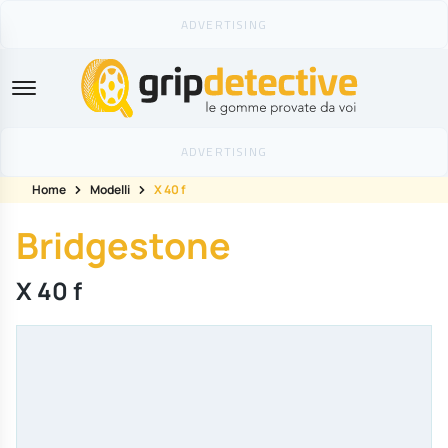
GripDetective
Home
Modelli
X 40 f
Bridgestone
X 40 f