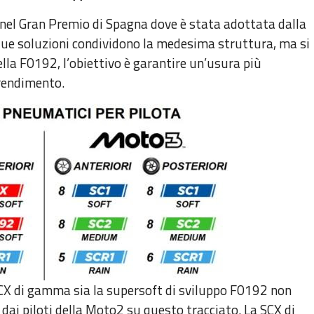
el Gran Premio di Spagna dove è stata adottata dalla
e due soluzioni condividono la medesima struttura, ma si
ella F0192, l’obiettivo è garantire un’usura più
rendimento.
CX di gamma sia la supersoft di sviluppo F0192 non
dai piloti della Moto2 su questo tracciato. La SCX di