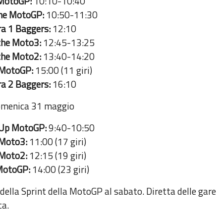
MotoGP:
10:10-10:40
che MotoGP:
10:50-11:30
a 1 Baggers:
12:10
che Moto3:
12:45-13:25
che Moto2:
13:40-14:20
 MotoGP:
15:00 (11 giri)
a 2 Baggers:
16:10
menica 31 maggio
p MotoGP:
9:40-10:50
Moto3:
11:00 (17 giri)
Moto2:
12:15 (19 giri)
MotoGP:
14:00 (23 giri)
 e della Sprint della MotoGP al sabato. Diretta delle gare
ca.