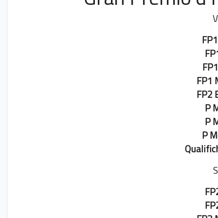
V
FP1
FP
FP1
FP1 
FP2 
P 
P 
P M
Qualific
S
FP
FP