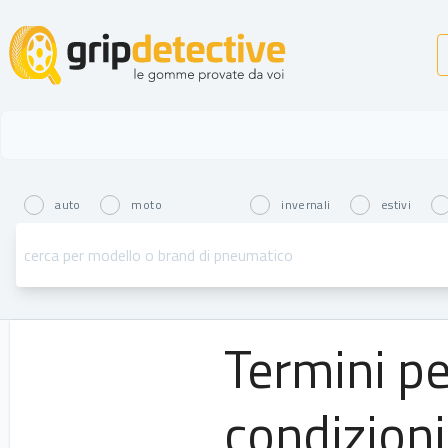
GripDetective
auto
moto
invernali
estivi
Termini pe
condizioni