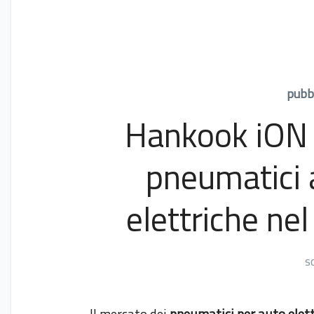
pubbl
Hankook iON F
pneumatici 
elettriche ne
s
Il mercato dei
pneumatici per auto elett