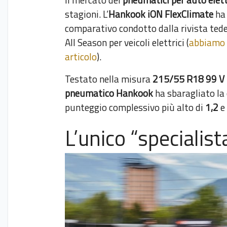
stagioni. L’
Hankook iON FlexClimate
ha 
comparativo condotto dalla rivista ted
All Season per veicoli elettrici (
abbiamo a
articolo
).
Testato nella misura
215/55 R18 99 V
pneumatico Hankook
ha sbaragliato la 
punteggio complessivo più alto di
1,2
e
L’unico “specialist