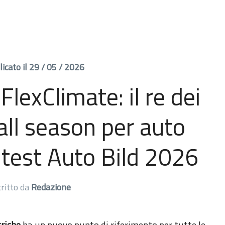
icato il 29 / 05 / 2026
lexClimate: il re dei
all season per auto
l test Auto Bild 2026
critto da
Redazione
riche
ha un nuovo punto di riferimento per tutte le