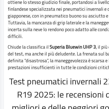
ottiene lo stesso giudizio finale, portandosi a livell
finlandese specializzata nei pneumatici invernali e 
giapponese, con in pneumatico buono su asciutto e
Tuttavia, la mancanza di grip laterale e la manegg
incerta sulla neve lo rendono poco adatto alle condi
difficili.
Chiude la classifica il
Superia Bluewin UHP 3
, il pi
del test, ma anche il più deludente. La frenata sul 
definita “disastrosa”, la maneggevolezza è scarsa e 
prestazioni insufficienti in tutte le condizioni critic
Test pneumatici invernali 
R19 2025: le recensioni d
migliori e delle peggiori