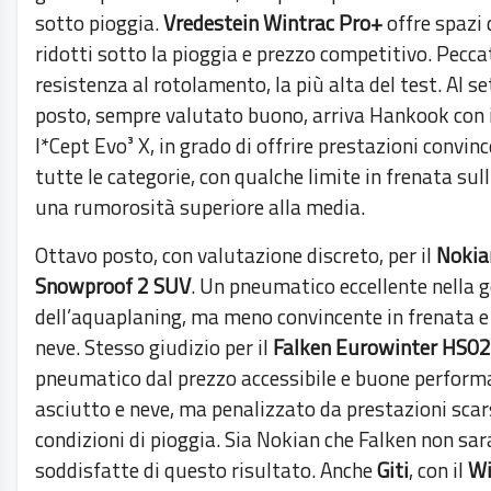
sotto pioggia.
Vredestein Wintrac Pro+
offre spazi 
ridotti sotto la pioggia e prezzo competitivo. Pecca
resistenza al rotolamento, la più alta del test. Al s
posto, sempre valutato buono, arriva Hankook con 
I*Cept Evo³ X, in grado di offrire prestazioni convinc
tutte le categorie, con qualche limite in frenata sul
una rumorosità superiore alla media.
Ottavo posto, con valutazione discreto, per il
Nokia
Snowproof 2 SUV
. Un pneumatico eccellente nella 
dell’aquaplaning, ma meno convincente in frenata e
neve. Stesso giudizio per il
Falken Eurowinter HS02
pneumatico dal prezzo accessibile e buone perform
asciutto e neve, ma penalizzato da prestazioni scar
condizioni di pioggia. Sia Nokian che Falken non sa
soddisfatte di questo risultato. Anche
Giti
, con il
Wi