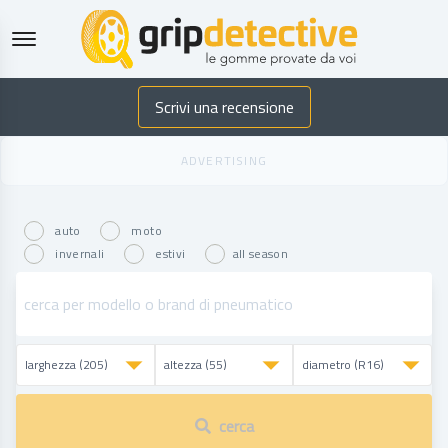
GripDetective
Scrivi una recensione
auto
moto
invernali
estivi
all season
cerca