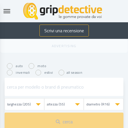
GripDetective
Scrivi una recensione
auto
moto
invernali
estivi
all season
cerca