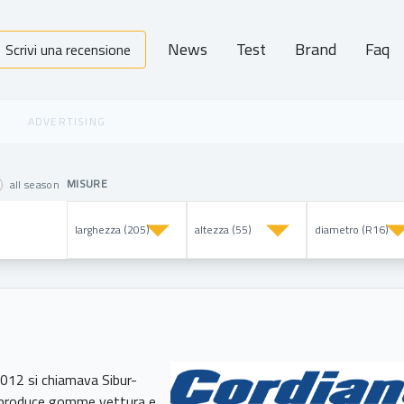
News
Test
Brand
Faq
Scrivi una recensione
MISURE
all season
2012 si chiamava Sibur-
ve produce gomme vettura e