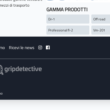
mezzi di trasporto
GAMMA PRODOTTI
Dr-1
Off road
Professional fl-2
Vm-201
amo
Ricevi le news
no