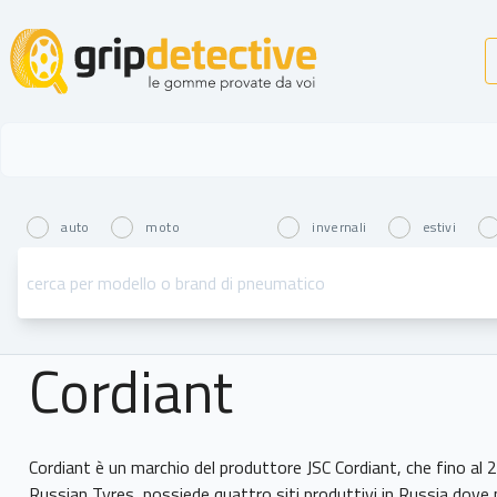
GripDetective
auto
moto
invernali
estivi
Cordiant
Cordiant è un marchio del produttore JSC Cordiant, che fino al 
Russian Tyres, possiede quattro siti produttivi in Russia do