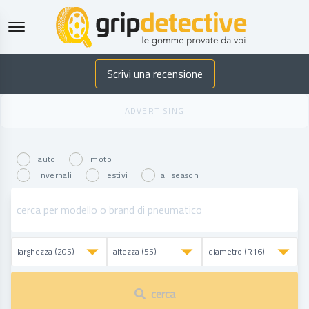
GripDetective
Scrivi una recensione
auto
moto
invernali
estivi
all season
cerca