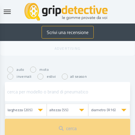
GripDetective
Scrivi una recensione
auto
moto
invernali
estivi
all season
cerca