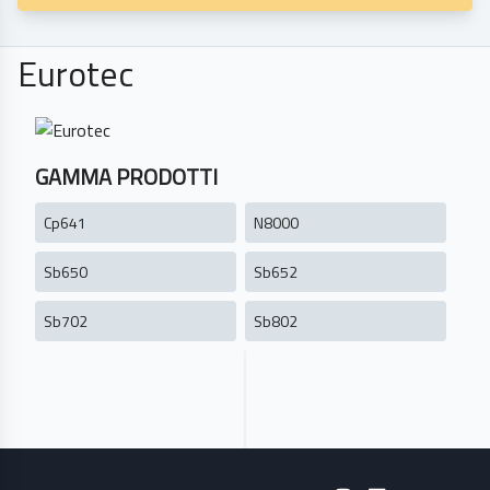
Eurotec
GAMMA PRODOTTI
Cp641
N8000
Sb650
Sb652
Sb702
Sb802