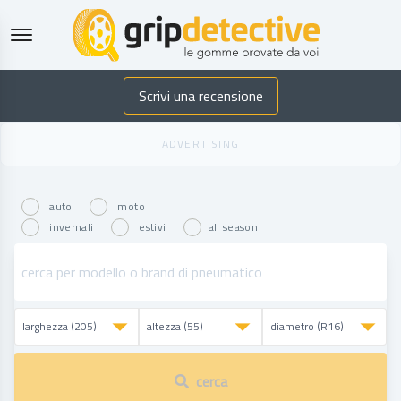
GripDetective
Scrivi una recensione
auto
moto
invernali
estivi
all season
cerca