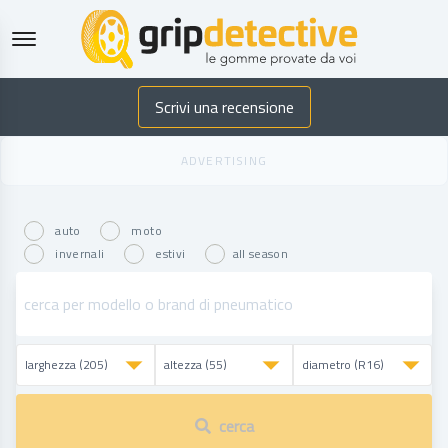
GripDetective
Scrivi una recensione
auto
moto
invernali
estivi
all season
cerca