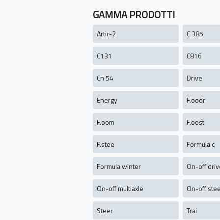
GAMMA PRODOTTI
Artic-2
C 385
C131
C816
Cn 54
Drive
Energy
F.oodr
F.oom
F.oost
F.stee
Formula c
Formula winter
On-off driv
On-off multiaxle
On-off ste
Steer
Trai