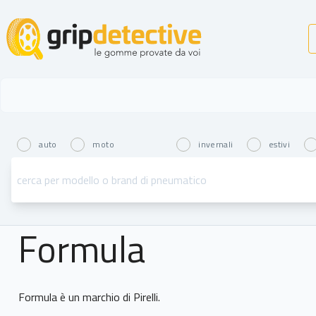
GripDetective
auto
moto
invernali
estivi
Formula