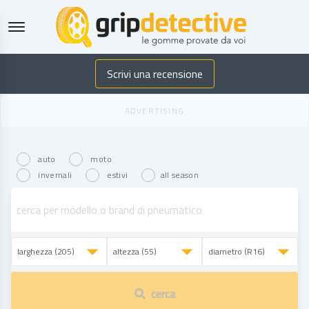
GripDetective
Scrivi una recensione
auto
moto
invernali
estivi
all season
cerca