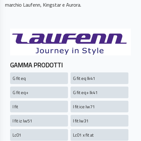
marchio Laufenn, Kingstar e Aurora.
GAMMA PRODOTTI
G fit eq
G fit eq lk41
G fit eq+
G fit eq+ lk41
I fit
I fit ice lw71
I fit iz lw51
I fit lw31
Lc01
Lc01 x fit at