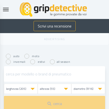
GripDetective
Scrivi una recensione
auto
moto
invernali
estivi
all season
cerca