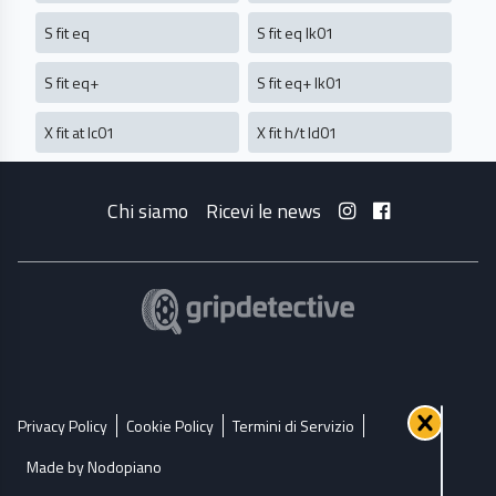
S fit eq
S fit eq lk01
S fit eq+
S fit eq+ lk01
X fit at lc01
X fit h/t ld01
Chi siamo
Ricevi le news
Privacy Policy
Cookie Policy
Termini di Servizio
Made by Nodopiano