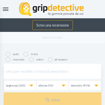
GripDetective
Scrivi una recensione
auto
moto
invernali
estivi
all season
cerca