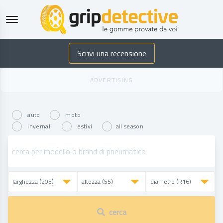
GripDetective
Scrivi una recensione
auto
moto
invernali
estivi
all season
cerca