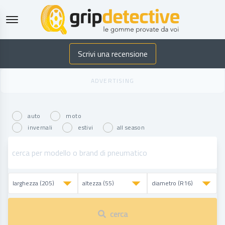
GripDetective
Scrivi una recensione
auto
moto
invernali
estivi
all season
cerca