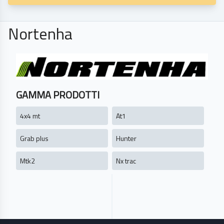
Nortenha
GAMMA PRODOTTI
4x4 mt
At1
Grab plus
Hunter
Mtk2
Nx trac