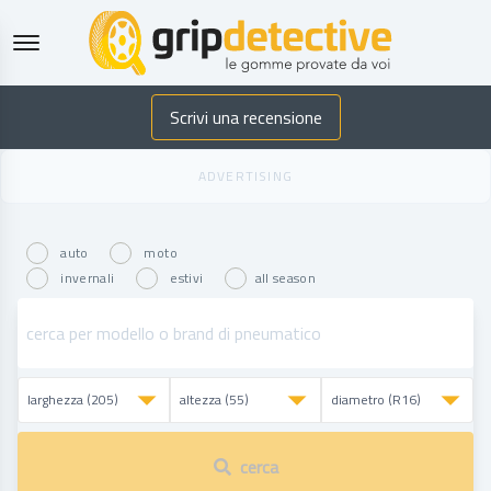
GripDetective
Scrivi una recensione
auto
moto
invernali
estivi
all season
cerca