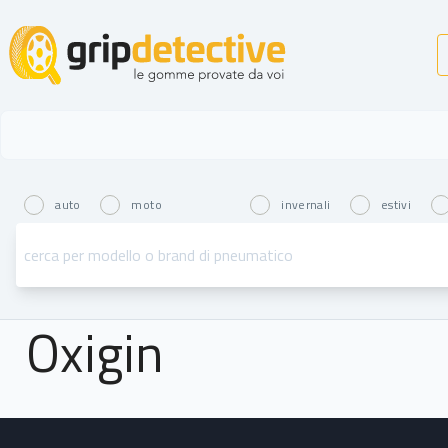
GripDetective
auto
moto
invernali
estivi
Oxigin