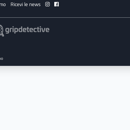
amo
Ricevi le news
no