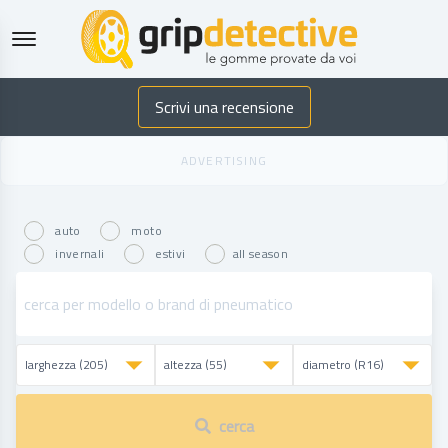
GripDetective
Scrivi una recensione
auto
moto
invernali
estivi
all season
cerca