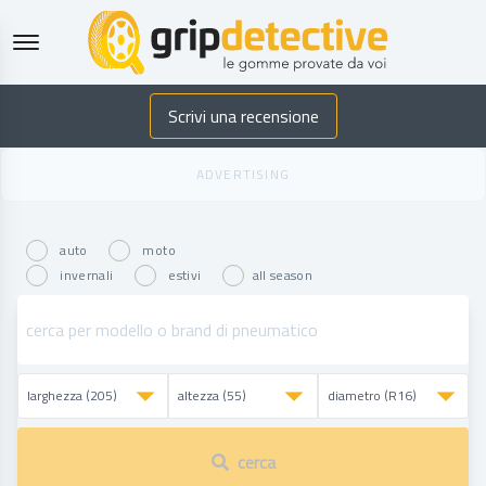
GripDetective
Scrivi una recensione
auto
moto
invernali
estivi
all season
cerca