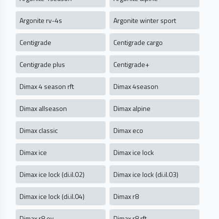
Argonite rv-4s
Argonite winter sport
Centigrade
Centigrade cargo
Centigrade plus
Centigrade+
Dimax 4 season rft
Dimax 4season
Dimax allseason
Dimax alpine
Dimax classic
Dimax eco
Dimax ice
Dimax ice lock
Dimax ice lock (di.il.02)
Dimax ice lock (di.il.03)
Dimax ice lock (di.il.04)
Dimax r8
Dimax r8 ev
Dimax r8 rft