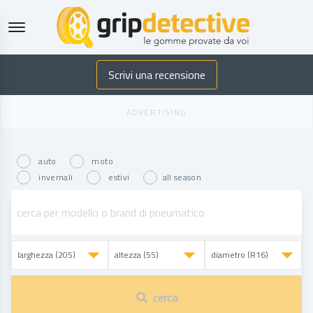
GripDetective
Scrivi una recensione
auto
moto
invernali
estivi
all season
cerca