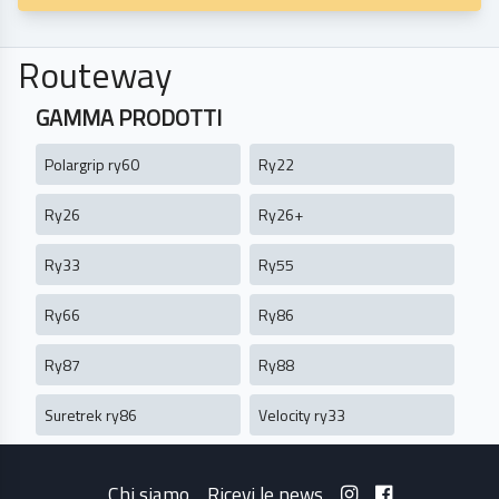
Routeway
GAMMA PRODOTTI
Polargrip ry60
Ry22
Ry26
Ry26+
Ry33
Ry55
Ry66
Ry86
Ry87
Ry88
Suretrek ry86
Velocity ry33
Chi siamo
Ricevi le news