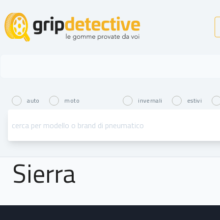
GripDetective
auto
moto
invernali
estivi
Sierra