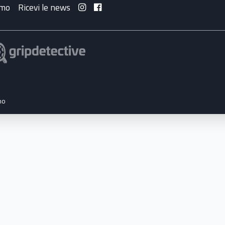
amo
Ricevi le news
no