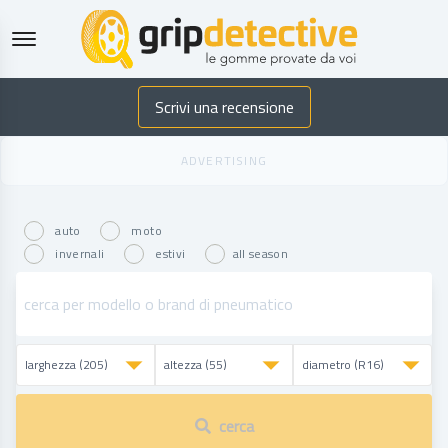
GripDetective
Scrivi una recensione
auto
moto
invernali
estivi
all season
cerca