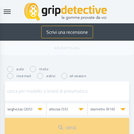
GripDetective
Scrivi una recensione
auto
moto
invernali
estivi
all season
cerca