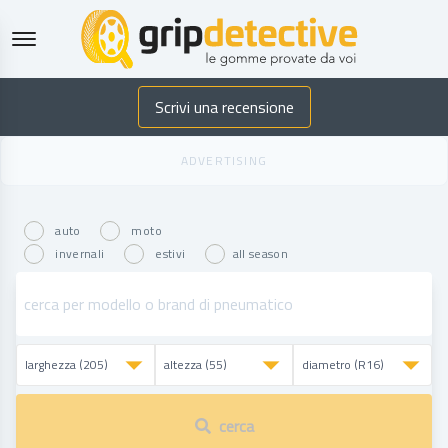
GripDetective
Scrivi una recensione
auto
moto
invernali
estivi
all season
cerca