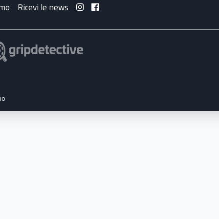
amo
Ricevi le news
no