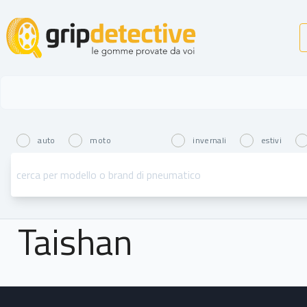
GripDetective
auto
moto
invernali
estivi
Taishan