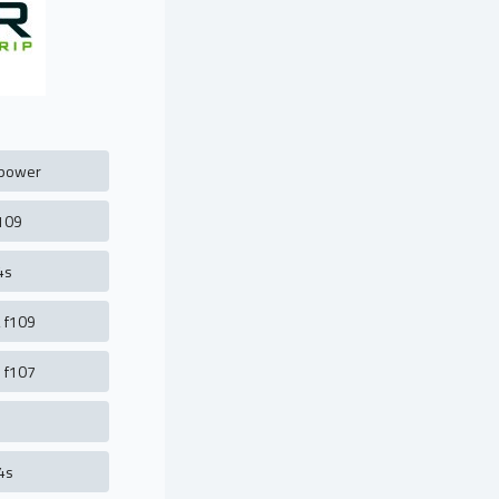
 power
109
4s
 f109
 f107
4s