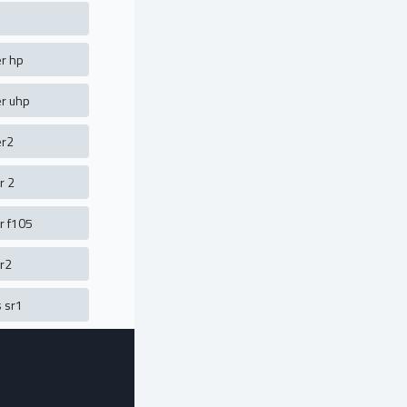
r hp
r uhp
r2
r 2
r f105
r2
s sr1