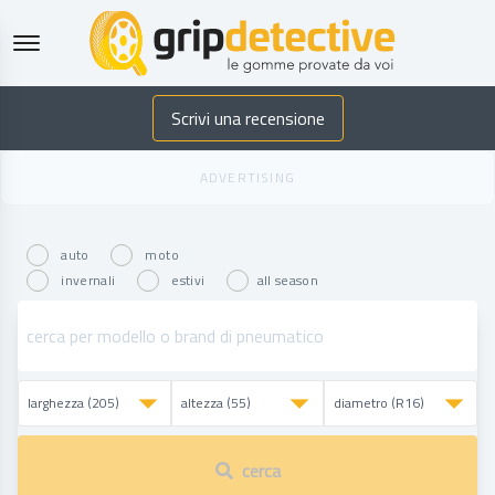
GripDetective
Scrivi una recensione
auto
moto
invernali
estivi
all season
cerca