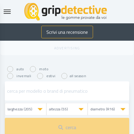
GripDetective
Scrivi una recensione
auto
moto
invernali
estivi
all season
cerca