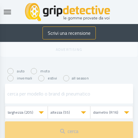
GripDetective
Scrivi una recensione
auto
moto
invernali
estivi
all season
cerca