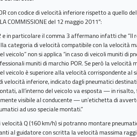
 con codice di velocità inferiore rispetto a quello del
LA COMMISSIONE del 12 maggio 2011″:
2 e in particolare il comma 3 affermano infatti che “Il r
lla categoria di velocità compatibile con la velocità 
l veicolo” non si applica “in caso di veicoli muniti di p
fessionali muniti di marchio POR. Se però la velocità 
el veicolo è superiore alla velocità corrispondente al 
i velocità inferiore, indicato dagli pneumatici destinat
ntati, all’interno del veicolo va esposta — in risalto,
ente visibile al conducente — un’etichetta di avvert
umatici ad uso speciale montati.”
 di velocità Q (160 km/h) si potranno montare pneumatic
ti al guidatore con scritta la velocità massima raggiu