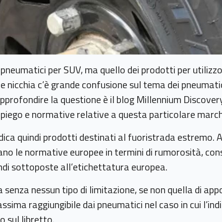
 pneumatici per SUV, ma quello dei prodotti per utiliz
re nicchia c’è grande confusione sul tema dei pneumati
d approfondire la questione è il blog Millennium Discovery
mpiego e normative relative a questa particolare march
dica quindi prodotti destinati al fuoristrada estremo. 
tano le normative europee in termini di rumorosità, con
ndi sottoposte all’etichettatura europea.
 senza nessun tipo di limitazione, se non quella di app
ssima raggiungibile dai pneumatici nel caso in cui l’indi
o sul libretto.