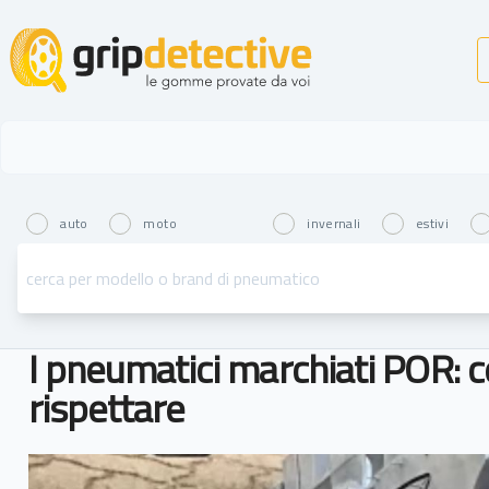
GripDetective
auto
moto
invernali
estivi
I pneumatici marchiati POR:
rispettare