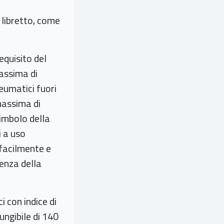
 libretto, come
equisito del
massima di
neumatici fuori
massima di
simbolo della
i a uso
 facilmente e
enza della
i con indice di
ngibile di 140