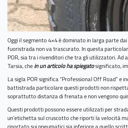
Oggi il segmento 4×4 è dominato in larga parte dai
fuoristrada non va trascurato. In questa particola
POR, sia tra i rivenditori che tra gli utilizzatori. A
Tarsia, che
in un articolo ha spiegato
significato, i
La sigla POR significa “Professional Off Road” e in
battistrada particolare questi prodotti non rispet
soprattutto distanza di frenata e non vengono qui
Questi prodotti possono essere utilizzati per strada
un’etichetta sul cruscotto che riporti la velocità ma
riportato sui pneumatici sia inferiore a quello scritt