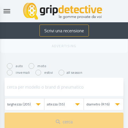
GripDetective
Scrivi una recensione
auto
moto
invernali
estivi
all season
cerca