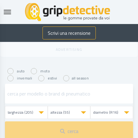
GripDetective
Scrivi una recensione
auto
moto
invernali
estivi
all season
cerca