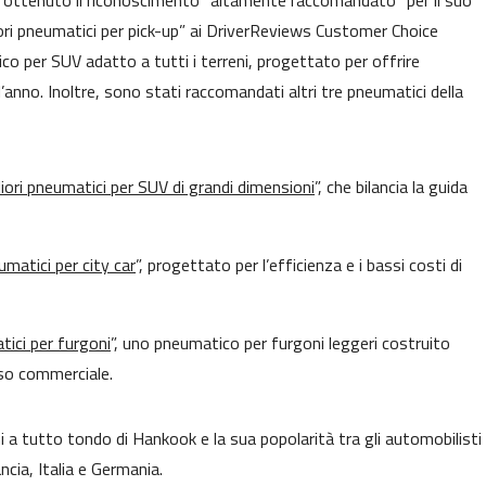
 ottenuto il riconoscimento “altamente raccomandato” per il suo
iori pneumatici per pick-up” ai DriverReviews Customer Choice
 per SUV adatto a tutti i terreni, progettato per offrire
l’anno. Inoltre, sono stati raccomandati altri tre pneumatici della
iori pneumatici per SUV di grandi dimensioni
”, che bilancia la guida
umatici per city car
”, progettato per l’efficienza e i bassi costi di
tici per furgoni
”, uno pneumatico per furgoni leggeri costruito
uso commerciale.
 a tutto tondo di Hankook e la sua popolarità tra gli automobilisti
ncia, Italia e Germania.