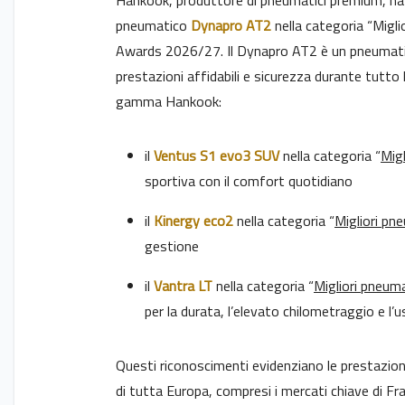
Hankook, produttore di pneumatici premium, ha
pneumatico
Dynapro AT2
nella categoria “Migl
Awards 2026/27. Il Dynapro AT2 è un pneumatico
prestazioni affidabili e sicurezza durante tutto 
gamma Hankook:
il
Ventus S1 evo3 SUV
nella categoria “
Migl
sportiva con il comfort quotidiano
il
Kinergy eco2
nella categoria “
Migliori pne
gestione
il
Vantra LT
nella categoria “
Migliori pneuma
per la durata, l’elevato chilometraggio e l’
Questi riconoscimenti evidenziano le prestazioni
di tutta Europa, compresi i mercati chiave di Fra