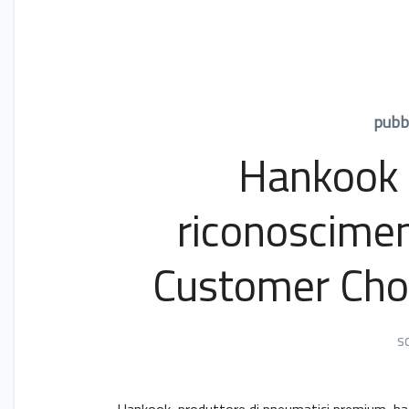
pubbl
Hankook 
riconoscimen
Customer Cho
s