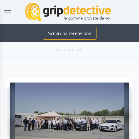
GripDetective
Scrivi una recensione