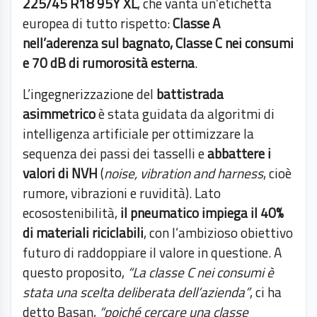
225/45 R18 95Y XL
, che vanta un’etichetta
europea di tutto rispetto:
Classe A
nell’aderenza sul bagnato, Classe C nei consumi
e 70 dB di rumorosità esterna
.
L’ingegnerizzazione del
battistrada
asimmetrico
è stata guidata da algoritmi di
intelligenza artificiale per ottimizzare la
sequenza dei passi dei tasselli e
abbattere i
valori di NVH
(
noise, vibration and harness
, cioè
rumore, vibrazioni e ruvidità). Lato
ecosostenibilità,
il pneumatico impiega il 40%
di materiali riciclabili
, con l’ambizioso obiettivo
futuro di raddoppiare il valore in questione. A
questo proposito,
“La classe C nei consumi è
stata una scelta deliberata dell’azienda”
, ci ha
detto Basan,
“poiché cercare una classe