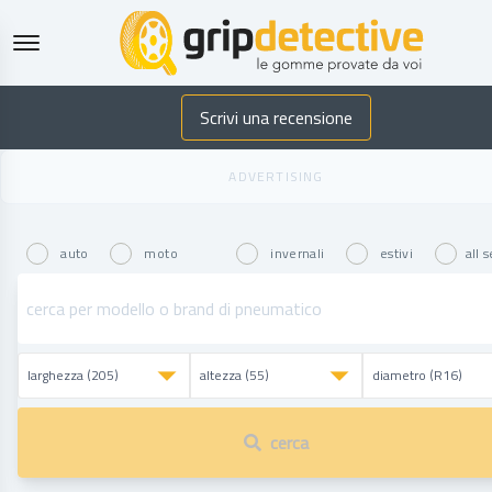
GripDetective
Scrivi una recensione
auto
moto
invernali
estivi
all 
cerca